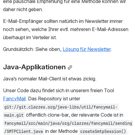
eine pauschale Empfehlung für eine Methode können wir 
daher nicht geben.
E-Mail-Empfänger sollten natürlich im Newsletter immer 
noch sehen, welche Ihrer evtl. mehreren E-Mail-Adressen 
überhaupt im Verteiler ist.
Grundsätzlich: Siehe oben, 
Lösung für Newsletter
.
Java-Applikationen
Java’s normaler Mail-Client ist etwas zickig.
Unser Code dazu findet sich in unserem freien Tool 
FancyMail
. Das Repository ist unter 
git://git.clazzes.org/java-libs/util/fancymail-
 öffentlich clone-bar, der relevante Code ist in 
main.git
fancymail/src/main/java/org/clazzes/fancymail/sending
 in der Methode 
. 
/SMTPClient.java
createSmtpSession()